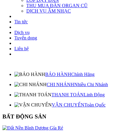
LỚP DẠY ĐÀN
THU MUA ĐÀN ORGAN CŨ
DỊCH VỤ ÂM NHẠC
Tin tức
Dịch vụ
Tuyển dụng
Liên hệ
BẢO HÀNH
Chính Hãng
CHI NHÁNH
Nhiều Chi Nhánh
THANH TOÁN
Linh Động
VẬN CHUYỂN
Toàn Quốc
BẤT ĐỘNG SẢN