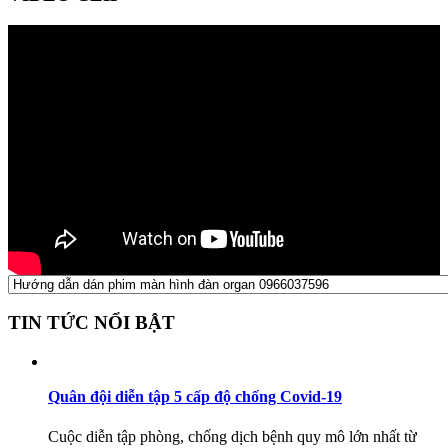
TIN TỨC NỔI BẬT
Quân đội diễn tập 5 cấp độ chống Covid-19
Cuộc diễn tập phòng, chống dịch bệnh quy mô lớn nhất từ