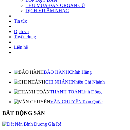
LỚP DẠY ĐÀN
THU MUA ĐÀN ORGAN CŨ
DỊCH VỤ ÂM NHẠC
Tin tức
Dịch vụ
Tuyển dụng
Liên hệ
BẢO HÀNH
Chính Hãng
CHI NHÁNH
Nhiều Chi Nhánh
THANH TOÁN
Linh Động
VẬN CHUYỂN
Toàn Quốc
BẤT ĐỘNG SẢN