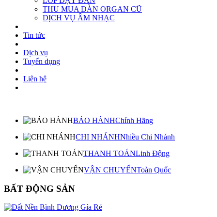
LỚP DẠY ĐÀN
THU MUA ĐÀN ORGAN CŨ
DỊCH VỤ ÂM NHẠC
Tin tức
Dịch vụ
Tuyển dụng
Liên hệ
BẢO HÀNH
Chính Hãng
CHI NHÁNH
Nhiều Chi Nhánh
THANH TOÁN
Linh Động
VẬN CHUYỂN
Toàn Quốc
BẤT ĐỘNG SẢN