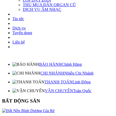
LỚP DẠY ĐÀN
THU MUA ĐÀN ORGAN CŨ
DỊCH VỤ ÂM NHẠC
Tin tức
Dịch vụ
Tuyển dụng
Liên hệ
BẢO HÀNH
Chính Hãng
CHI NHÁNH
Nhiều Chi Nhánh
THANH TOÁN
Linh Động
VẬN CHUYỂN
Toàn Quốc
BẤT ĐỘNG SẢN