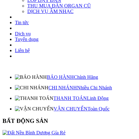
LỚP DẠY ĐÀN
THU MUA ĐÀN ORGAN CŨ
DỊCH VỤ ÂM NHẠC
Tin tức
Dịch vụ
Tuyển dụng
Liên hệ
BẢO HÀNH
Chính Hãng
CHI NHÁNH
Nhiều Chi Nhánh
THANH TOÁN
Linh Động
VẬN CHUYỂN
Toàn Quốc
BẤT ĐỘNG SẢN