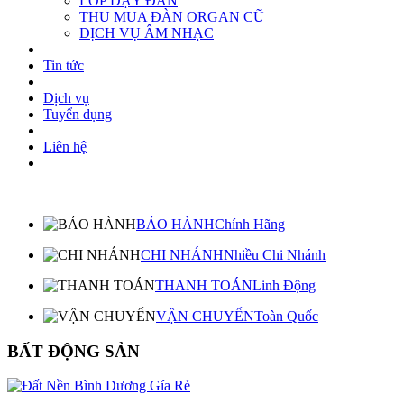
LỚP DẠY ĐÀN
THU MUA ĐÀN ORGAN CŨ
DỊCH VỤ ÂM NHẠC
Tin tức
Dịch vụ
Tuyển dụng
Liên hệ
BẢO HÀNH
Chính Hãng
CHI NHÁNH
Nhiều Chi Nhánh
THANH TOÁN
Linh Động
VẬN CHUYỂN
Toàn Quốc
BẤT ĐỘNG SẢN