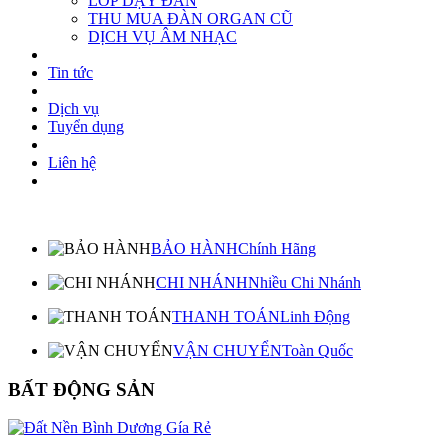
LỚP DẠY ĐÀN
THU MUA ĐÀN ORGAN CŨ
DỊCH VỤ ÂM NHẠC
Tin tức
Dịch vụ
Tuyển dụng
Liên hệ
BẢO HÀNH
Chính Hãng
CHI NHÁNH
Nhiều Chi Nhánh
THANH TOÁN
Linh Động
VẬN CHUYỂN
Toàn Quốc
BẤT ĐỘNG SẢN