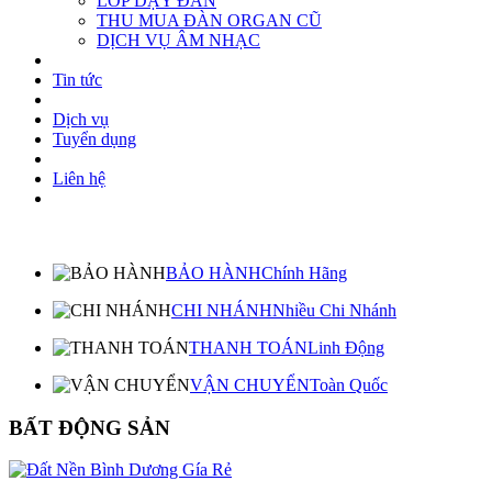
LỚP DẠY ĐÀN
THU MUA ĐÀN ORGAN CŨ
DỊCH VỤ ÂM NHẠC
Tin tức
Dịch vụ
Tuyển dụng
Liên hệ
BẢO HÀNH
Chính Hãng
CHI NHÁNH
Nhiều Chi Nhánh
THANH TOÁN
Linh Động
VẬN CHUYỂN
Toàn Quốc
BẤT ĐỘNG SẢN