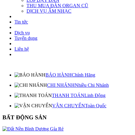
LỚP DẠY ĐÀN
THU MUA ĐÀN ORGAN CŨ
DỊCH VỤ ÂM NHẠC
Tin tức
Dịch vụ
Tuyển dụng
Liên hệ
BẢO HÀNH
Chính Hãng
CHI NHÁNH
Nhiều Chi Nhánh
THANH TOÁN
Linh Động
VẬN CHUYỂN
Toàn Quốc
BẤT ĐỘNG SẢN