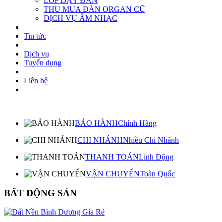
LỚP DẠY ĐÀN
THU MUA ĐÀN ORGAN CŨ
DỊCH VỤ ÂM NHẠC
Tin tức
Dịch vụ
Tuyển dụng
Liên hệ
BẢO HÀNH
Chính Hãng
CHI NHÁNH
Nhiều Chi Nhánh
THANH TOÁN
Linh Động
VẬN CHUYỂN
Toàn Quốc
BẤT ĐỘNG SẢN