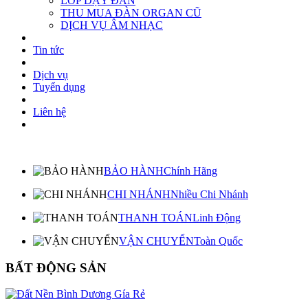
LỚP DẠY ĐÀN
THU MUA ĐÀN ORGAN CŨ
DỊCH VỤ ÂM NHẠC
Tin tức
Dịch vụ
Tuyển dụng
Liên hệ
BẢO HÀNH
Chính Hãng
CHI NHÁNH
Nhiều Chi Nhánh
THANH TOÁN
Linh Động
VẬN CHUYỂN
Toàn Quốc
BẤT ĐỘNG SẢN