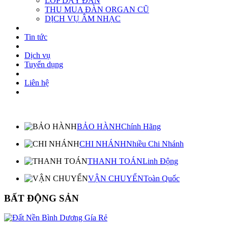
LỚP DẠY ĐÀN
THU MUA ĐÀN ORGAN CŨ
DỊCH VỤ ÂM NHẠC
Tin tức
Dịch vụ
Tuyển dụng
Liên hệ
BẢO HÀNH
Chính Hãng
CHI NHÁNH
Nhiều Chi Nhánh
THANH TOÁN
Linh Động
VẬN CHUYỂN
Toàn Quốc
BẤT ĐỘNG SẢN