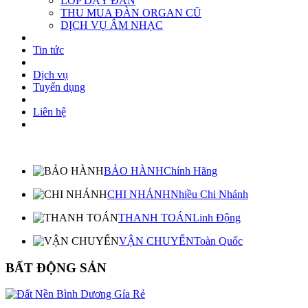
LỚP DẠY ĐÀN
THU MUA ĐÀN ORGAN CŨ
DỊCH VỤ ÂM NHẠC
Tin tức
Dịch vụ
Tuyển dụng
Liên hệ
BẢO HÀNH
Chính Hãng
CHI NHÁNH
Nhiều Chi Nhánh
THANH TOÁN
Linh Động
VẬN CHUYỂN
Toàn Quốc
BẤT ĐỘNG SẢN