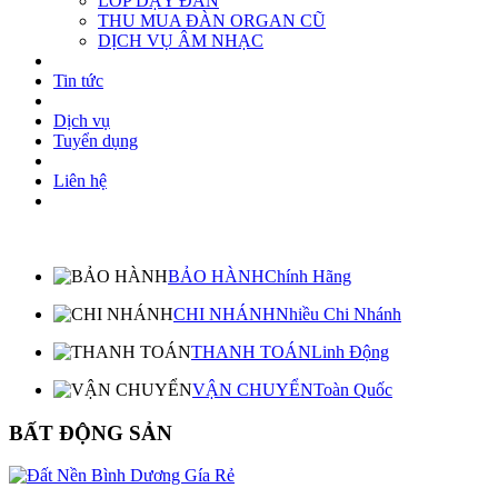
LỚP DẠY ĐÀN
THU MUA ĐÀN ORGAN CŨ
DỊCH VỤ ÂM NHẠC
Tin tức
Dịch vụ
Tuyển dụng
Liên hệ
BẢO HÀNH
Chính Hãng
CHI NHÁNH
Nhiều Chi Nhánh
THANH TOÁN
Linh Động
VẬN CHUYỂN
Toàn Quốc
BẤT ĐỘNG SẢN